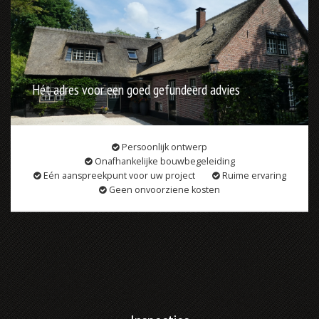
Hét adres voor een goed gefundeerd advies
Persoonlijk ontwerp
Onafhankelijke bouwbegeleiding
Eén aanspreekpunt voor uw project
Ruime ervaring
Geen onvoorziene kosten