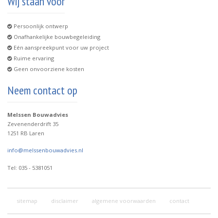
Wij staan voor
Persoonlijk ontwerp
Onafhankelijke bouwbegeleiding
Eén aanspreekpunt voor uw project
Ruime ervaring
Geen onvoorziene kosten
Neem contact op
Melssen Bouwadvies
Zevenenderdrift 35
1251 RB Laren
info@melssenbouwadvies.nl
Tel: 035 - 5381051
sitemap
disclaimer
algemene voorwaarden
contact