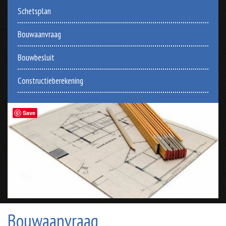
Schetsplan
Bouwaanvraag
Bouwbesluit
Constructieberekening
Save
Bouwaanvraag